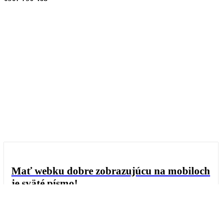
Mať webku dobre zobrazujúcu na mobiloch
je sväté písmo!
24. JÚNA 2024
-
1
MIN. ČÍTANIA
Od roku 2018 sa radikálne zmenilo správanie vašich